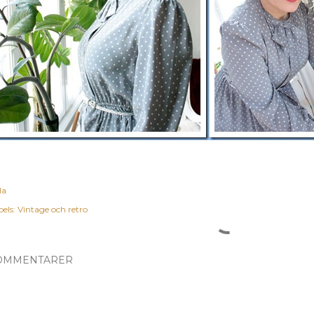
la
els:
Vintage och retro
OMMENTARER