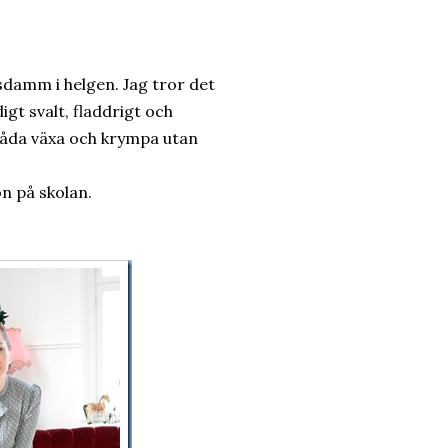
sdamm i helgen. Jag tror det
gt svalt, fladdrigt och
 båda växa och krympa utan
on på skolan.