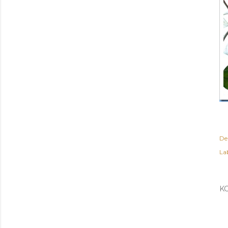
De
Lab
K