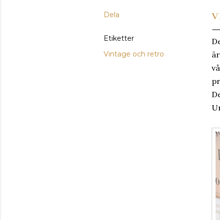
Dela
V
Etiketter
De
Vintage och retro
är
vå
p
De
Un