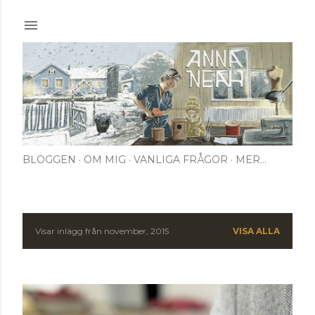
Fortsätt till huvudinnehåll
BLOGGEN
OM MIG
VANLIGA FRÅGOR
MER…
Visar inlägg från november, 2015
VISA ALLA
I
n
l