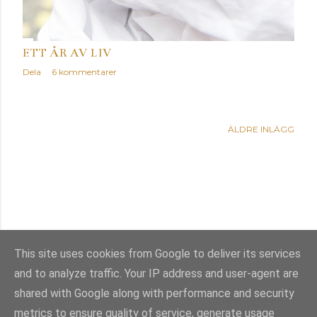
ETT ÅR AV LIV
Dela
6 kommentarer
ÄLDRE INLÄGG
This site uses cookies from Google to deliver its services
and to analyze traffic. Your IP address and user-agent are
Använder Blogger
shared with Google along with performance and security
metrics to ensure quality of service, generate usage
Temabilder från
Mae Burke