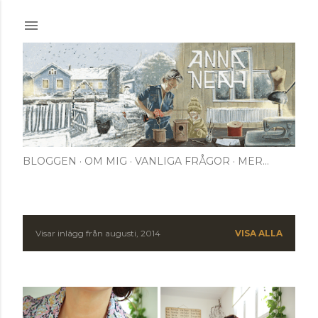
Fortsätt till huvudinnehåll
BLOGGEN
OM MIG
VANLIGA FRÅGOR
MER…
Visar inlägg från augusti, 2014
VISA ALLA
I
n
l