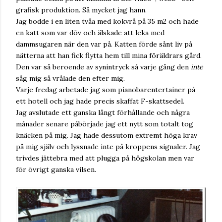
grafisk produktion. Så mycket jag hann.
Jag bodde i en liten tvåa med kokvrå på 35 m2 och hade
en katt som var döv och älskade att leka med
dammsugaren när den var på. Katten förde sånt liv på
nätterna att han fick flytta hem till mina föräldrars gård.
Den var så beroende av synintryck så varje gång den
inte
såg mig så vrålade den efter mig.
Varje fredag arbetade jag som pianobarentertainer på
ett hotell och jag hade precis skaffat F-skattsedel.
Jag avslutade ett ganska långt förhållande och några
månader senare påbörjade jag ett nytt som totalt tog
knäcken på mig. Jag hade dessutom extremt höga krav
på mig själv och lyssnade inte på kroppens signaler. Jag
trivdes jättebra med att plugga på högskolan men var
för övrigt ganska vilsen.