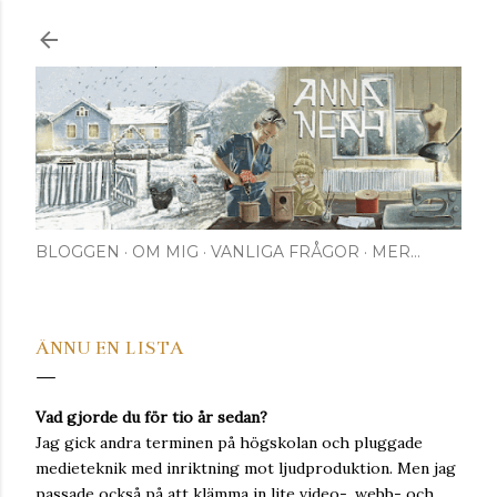
Fortsätt till huvudinnehåll
BLOGGEN
OM MIG
VANLIGA FRÅGOR
MER…
ÄNNU EN LISTA
Vad gjorde du för tio år sedan?
Jag gick andra terminen på högskolan och pluggade
medieteknik med inriktning mot ljudproduktion. Men jag
passade också på att klämma in lite video-, webb- och