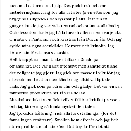
men med datorn som hjälp. Det gick bra!) och var
instuderingsansvarig för alla artister (men eftersom jag
byggt alla singbacks och lyssnat på alla låtar tusen
gånger kunde jag varenda textrad och stämma alla hade).
Och dessutom hade jag båda huvudrollerna, en i varje akt.
Christine i Fantomen och Kristina från Duvemåla. Och jag
sydde mina egna scenkläder. Korsett och krinolin. Jag
köpte min första nya symaskin.
Helt knäppt när man tänker tillbaka. Snudd på
omänskligt. Det var galet intensivt men samtidigt bland
det roligaste jag gjort. Jag gick ner massor i vikt för jag
slarvade med maten men kände mig alltid väldigt alert
ändå. Jag gick som på adrenalin och glädje. Det var en sån
fantastisk produktion att få vara del av.
Musikalproduktionen fick i vilket fall bra kritik i pressen
och jag lärde mig så himla mycket den tiden.
Jag lyckades hålla mig frisk alla föreställningar (för det
fanns ingen ersättare). Smällen kom efteråt och jag fick
stora problem med min röst. Det tog år för det att