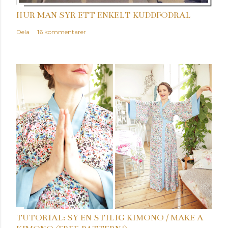
m
e
HUR MAN SYR ETT ENKELT KUDDFODRAL
n
Dela
16 kommentarer
t
a
r
TUTORIAL: SY EN STILIG KIMONO / MAKE A