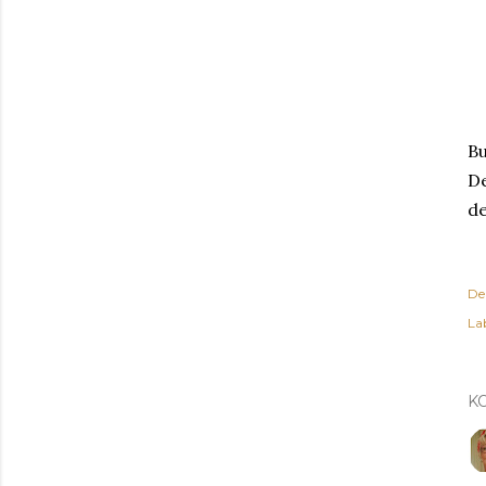
Bu
De
de
De
Lab
K