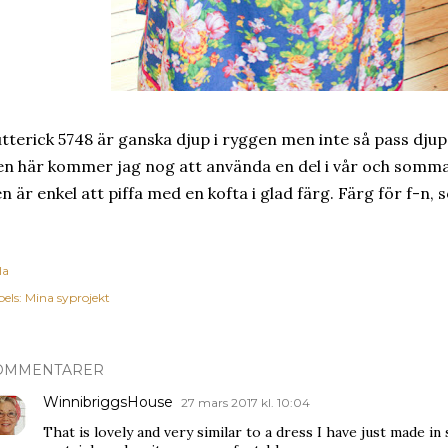
tterick 5748 är ganska djup i ryggen men inte så pass djup
n här kommer jag nog att använda en del i vår och sommar
n är enkel att piffa med en kofta i glad färg. Färg för f-n,
la
els:
Mina syprojekt
OMMENTARER
WinnibriggsHouse
27 mars 2017 kl. 10:04
That is lovely and very similar to a dress I have just made i