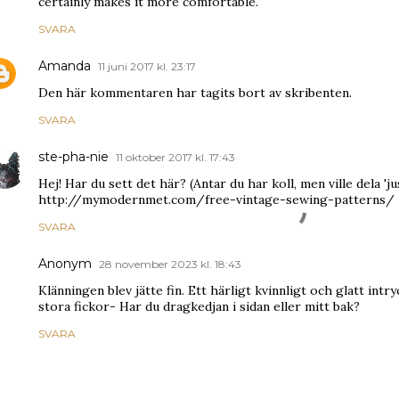
certainly makes it more comfortable.
SVARA
Amanda
11 juni 2017 kl. 23:17
Den här kommentaren har tagits bort av skribenten.
SVARA
ste-pha-nie
11 oktober 2017 kl. 17:43
Hej! Har du sett det här? (Antar du har koll, men ville dela 'jus
http://mymodernmet.com/free-vintage-sewing-patterns/
SVARA
Anonym
28 november 2023 kl. 18:43
Klänningen blev jätte fin. Ett härligt kvinnligt och glatt in
stora fickor- Har du dragkedjan i sidan eller mitt bak?
SVARA