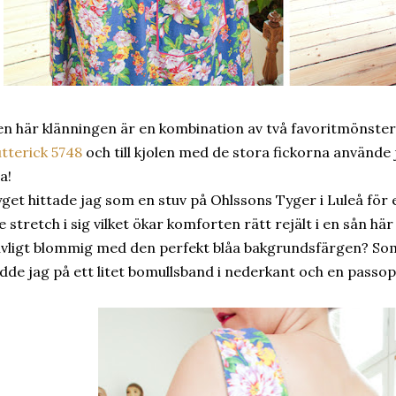
n här klänningen är en kombination av två favoritmönster.
tterick 5748
och till kjolen med de stora fickorna använde
a!
get hittade jag som en stuv på Ohlssons Tyger i Luleå för 
te stretch i sig vilket ökar komforten rätt rejält i en sån här
uvligt blommig med den perfekt blåa bakgrundsfärgen? So
dde jag på ett litet bomullsband i nederkant och en passop