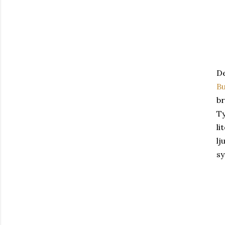
De
Bu
br
Ty
li
lj
sy