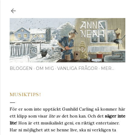
Fortsätt till huvudinnehåll
BLOGGEN
OM MIG
VANLIGA FRÅGOR
MER…
MUSIKTIPS!
För er som inte upptäckt Gunhild Carling så kommer här
ett klipp som visar
lite
av det hon kan. Och det
säger inte
lite
! Hon är ett musikaliskt geni, en riktigt entertainer.
Har ni möjlighet att se henne live, ska ni verkligen ta