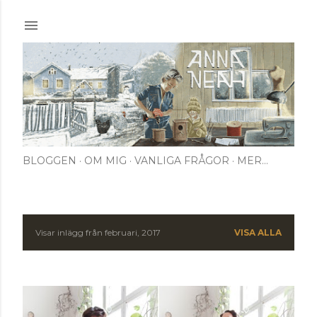
Fortsätt till huvudinnehåll
BLOGGEN
OM MIG
VANLIGA FRÅGOR
MER…
Visar inlägg från februari, 2017
VISA ALLA
I
n
l