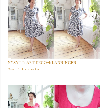
ä
g
g
NYSYTT: ART DECO-KLÄNNINGEN
Dela
En kommentar