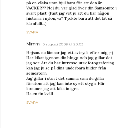
på en väska utan hjul bara för att den är
VACKER?? Nej du, var glad över din Samsonite i
svart plast! (Fast jag vet ju att du har någon
historia i nylon, va? Tyckte bara att det lät så
kärnfullt...)
SVARA
Mimmi
5 augusti 2009 kl. 20:03
Hejsan. nu lämnar jag ett avtryck efter mig ;-)
Har kikat igenom din blogg och jag gillar det
jag ser. Att du har intresse utav fotografering
kan jag ju se på dina underbara bilder från
semestern.
Jag gillar i stort det samma som du gillar
förutom att jag kan inte sy ett stygn. Här
kommer jag att kika in igen.
Ha en fin kväll
SVARA