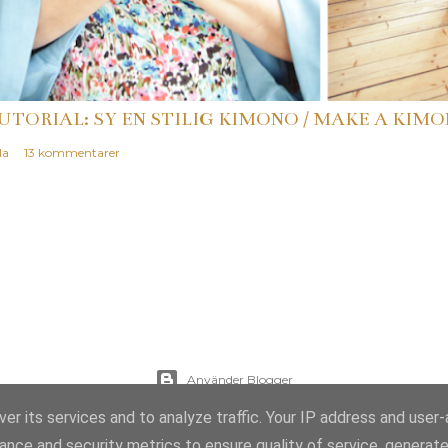
UTORIAL: SY EN STILIG KIMONO / MAKE A KIMO
la
13 kommentarer
Använder Blogger
er its services and to analyze traffic. Your IP address and user
Temabilder från
Mae Burke
ance and security metrics to ensure quality of service, generat