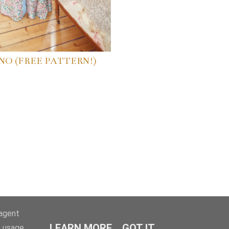
NO (FREE PATTERN!)
-agent
LEARN MORE
GOT IT
e usage