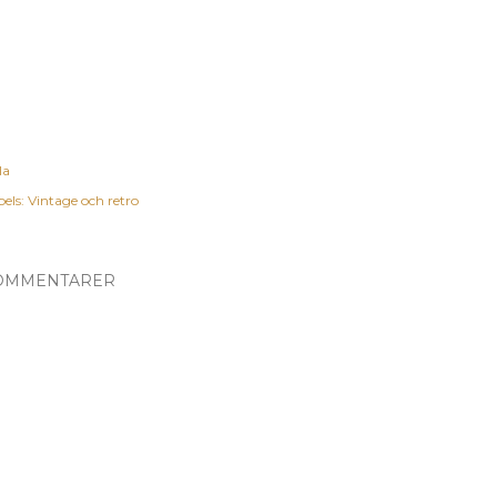
la
els:
Vintage och retro
OMMENTARER