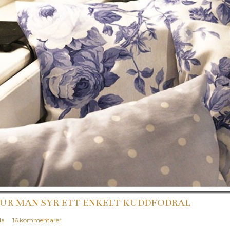
UR MAN SYR ETT ENKELT KUDDFODRAL
la
16 kommentarer