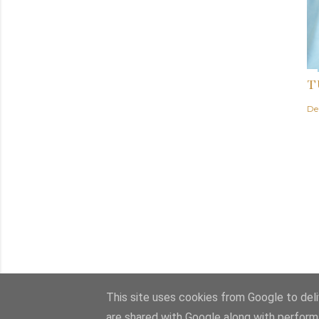
T
De
This site uses cookies from Google to deliv
are shared with Google along with perform