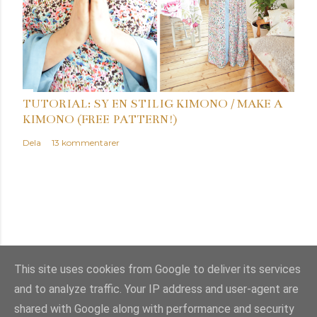
TUTORIAL: SY EN STILIG KIMONO / MAKE A
KIMONO (FREE PATTERN!)
Dela
13 kommentarer
This site uses cookies from Google to deliver its services
and to analyze traffic. Your IP address and user-agent are
Använder Blogger
shared with Google along with performance and security