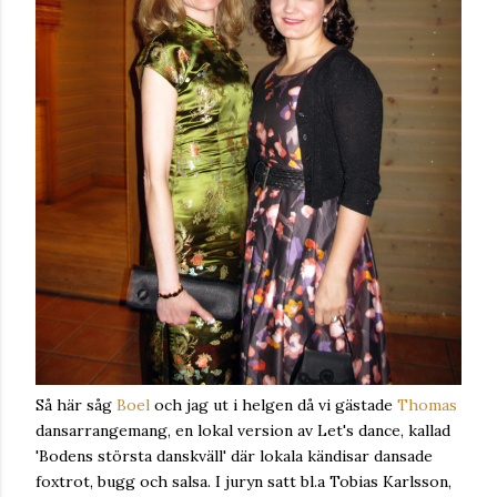
Så här såg
Boel
och jag ut i helgen då vi gästade
Thomas
dansarrangemang, en lokal version av Let's dance, kallad
'Bodens största danskväll' där lokala kändisar dansade
foxtrot, bugg och salsa. I juryn satt bl.a Tobias Karlsson,