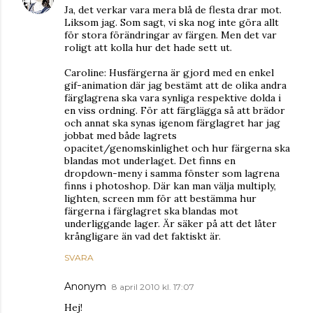
Ja, det verkar vara mera blå de flesta drar mot.
Liksom jag. Som sagt, vi ska nog inte göra allt
för stora förändringar av färgen. Men det var
roligt att kolla hur det hade sett ut.
Caroline: Husfärgerna är gjord med en enkel
gif-animation där jag bestämt att de olika andra
färglagrena ska vara synliga respektive dolda i
en viss ordning. För att färglägga så att brädor
och annat ska synas igenom färglagret har jag
jobbat med både lagrets
opacitet/genomskinlighet och hur färgerna ska
blandas mot underlaget. Det finns en
dropdown-meny i samma fönster som lagrena
finns i photoshop. Där kan man välja multiply,
lighten, screen mm för att bestämma hur
färgerna i färglagret ska blandas mot
underliggande lager. Är säker på att det låter
krångligare än vad det faktiskt är.
SVARA
Anonym
8 april 2010 kl. 17:07
Hej!