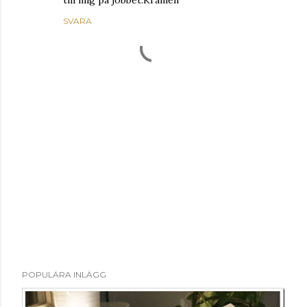
SVARA
S
POPULÄRA INLÄGG
k
i