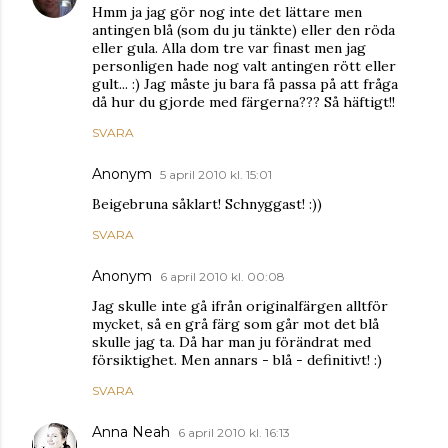
Hmm ja jag gör nog inte det lättare men
antingen blå (som du ju tänkte) eller den röda
eller gula. Alla dom tre var finast men jag
personligen hade nog valt antingen rött eller
gult... :) Jag måste ju bara få passa på att fråga
då hur du gjorde med färgerna??? Så häftigt!!
SVARA
Anonym
5 april 2010 kl. 15:01
Beigebruna såklart! Schnyggast! :))
SVARA
Anonym
6 april 2010 kl. 00:08
Jag skulle inte gå ifrån originalfärgen alltför
mycket, så en grå färg som går mot det blå
skulle jag ta. Då har man ju förändrat med
försiktighet. Men annars - blå - definitivt! :)
SVARA
Anna Neah
6 april 2010 kl. 16:13