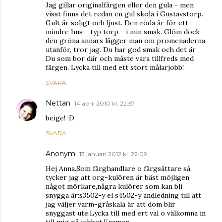
Jag gillar originalfärgen eller den gula - men
visst finns det redan en gul skola i Gustavstorp.
Gult är soligt och ljust. Den röda är för ett
mindre hus - typ torp - i min smak. Glöm dock
den gröna annars lägger man om promenaderna
utanför, tror jag. Du har god smak och det är
Du som bor där och måste vara tillfreds med
färgen. Lycka till med ett stort målarjobb!
SVARA
Nettan
14 april 2010 kl. 22:57
beige! :D
SVARA
Anonym
13 januari 2012 kl. 22:09
Hej Anna.Som färghandlare o färgsättare så
tycker jag att org-kulören är bäst möjligen
något mörkare,några kulörer som kan bli
snygga är:s3502-y el s4502-y andledning till att
jag väljer varm-gråskala är att dom blir
snyggast ute.Lycka till med ert val o välkomna in
till mig på jobbet.Kramen