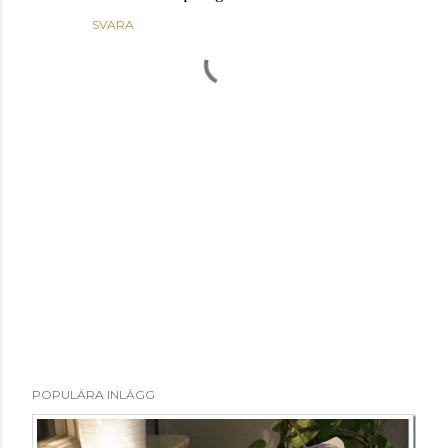
SVARA
S
POPULÄRA INLÄGG
k
i