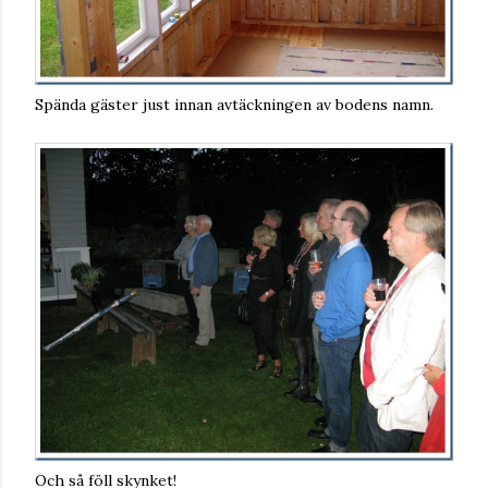
Spända gäster just innan avtäckningen av bodens namn.
Och så föll skynket!