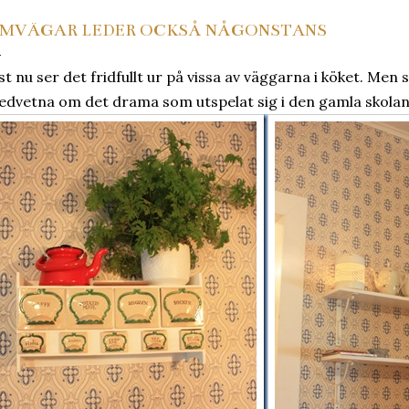
MVÄGAR LEDER OCKSÅ NÅGONSTANS
st nu ser det fridfullt ur på vissa av väggarna i köket. Men s
dvetna om det drama som utspelat sig i den gamla skola