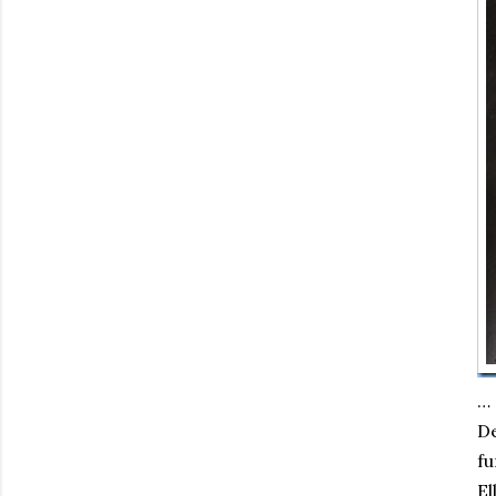
… 
De
fu
El