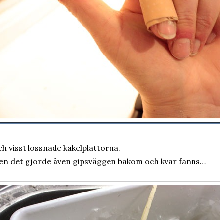
h visst lossnade kakelplattorna.
n det gjorde även gipsväggen bakom och kvar fanns…