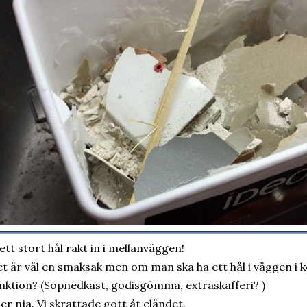
ett stort hål rakt in i mellanväggen!
t är väl en smaksak men om man ska ha ett hål i väggen i k
nktion? (Sopnedkast, godisgömma, extraskafferi? )
ler nja. Vi skrattade gott åt eländet.