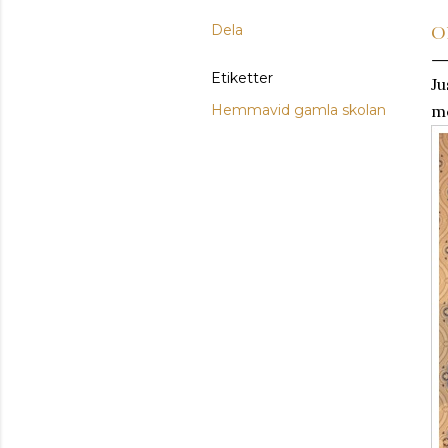
Dela
O
Etiketter
Ju
Hemmavid gamla skolan
me