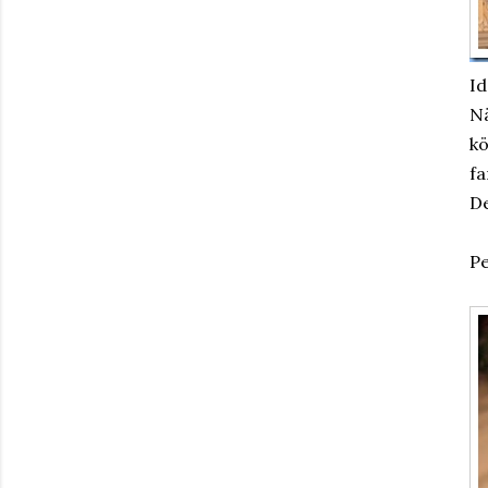
Id
Nä
kö
fa
De
Pe