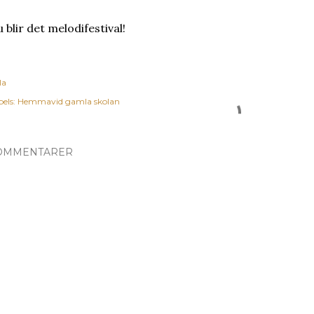
 blir det melodifestival!
la
els:
Hemmavid gamla skolan
OMMENTARER