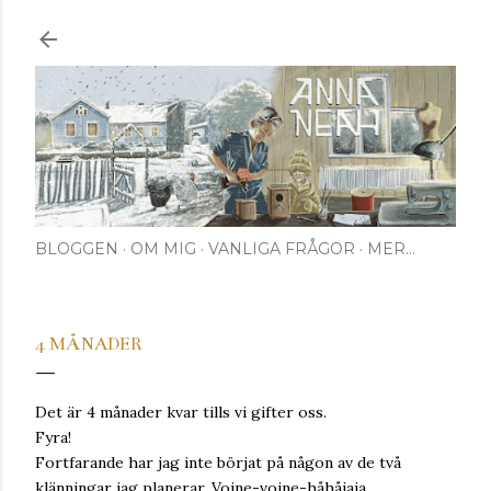
Fortsätt till huvudinnehåll
BLOGGEN
OM MIG
VANLIGA FRÅGOR
MER…
4 MÅNADER
Det är 4 månader kvar tills vi gifter oss.
Fyra!
Fortfarande har jag inte börjat på någon av de två
klänningar jag planerar. Vojne-vojne-håhåjaja.