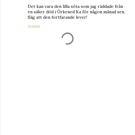
Det kan vara den lilla söta som jag räddade från
en säker död i Örkened Ka för någon månad sen.
Säg att den fortfarande lever!
SVARA
S