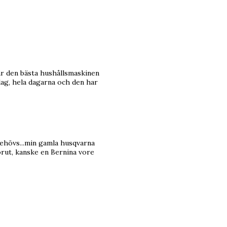
 är den bästa hushållsmaskinen
 dag, hela dagarna och den har
 behövs...min gamla husqvarna
förut, kanske en Bernina vore