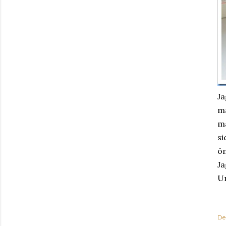
Ja
ma
må
si
ön
Ja
Un
De