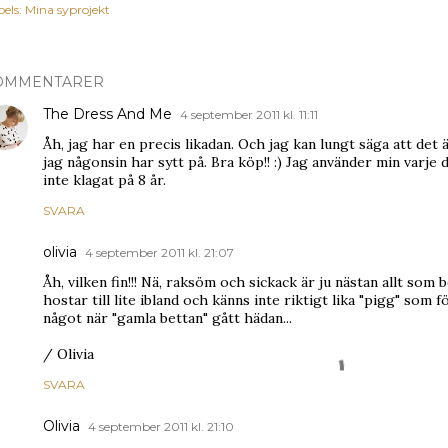
els:
Mina syprojekt
OMMENTARER
The Dress And Me
4 september 2011 kl. 11:11
Åh, jag har en precis likadan. Och jag kan lungt säga att det
jag någonsin har sytt på. Bra köp!! :) Jag använder min varje
inte klagat på 8 år.
SVARA
olivia
4 september 2011 kl. 21:07
Åh, vilken fin!!! Nä, raksöm och sickack är ju nästan allt som
hostar till lite ibland och känns inte riktigt lika "pigg" som 
något när "gamla bettan" gått hädan...
/ Olivia
SVARA
Olivia
4 september 2011 kl. 21:10