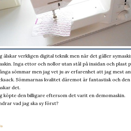
g älskar verkligen digital teknik men när det gäller symaskin
skin. Inga ettor och nollor utan stål på insidan och plast p
nga sömmar men jag vet ju av erfarenhet att jag mest a
cksack. Sömmarnas kvalitet däremot är fantastisk och den
skar det.
g köpte den billigare eftersom det varit en demomaskin.
drar vad jag ska sy först?
la