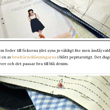
m foder till fickorna (det syns ju väldigt lite men ändå) val
ll en av
brudtärneklänningarna
i blått pepitarutigt. Det du
ver och det passar bra till blå denim.