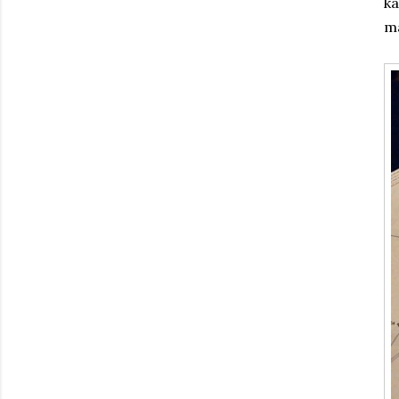
ka
ma