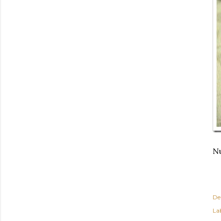
Nu
De
Lab