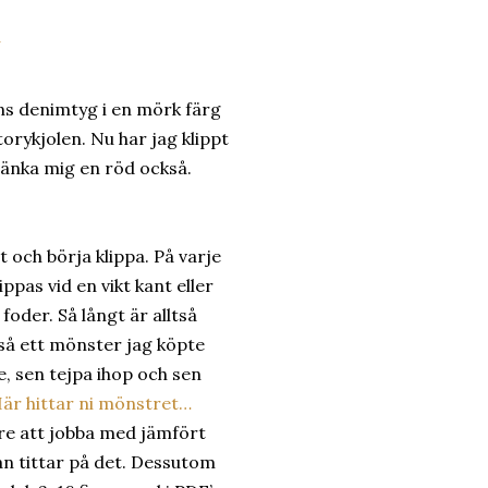
A
anns denimtyg i en mörk färg
orykjolen. Nu har jag klippt
 tänka mig en röd också.
 och börja klippa. På varje
ppas vid en vikt kant eller
foder. Så långt är alltså
tså ett mönster jag köpte
re, sen tejpa ihop och sen
är hittar ni mönstret…
are att jobba med jämfört
 tittar på det. Dessutom