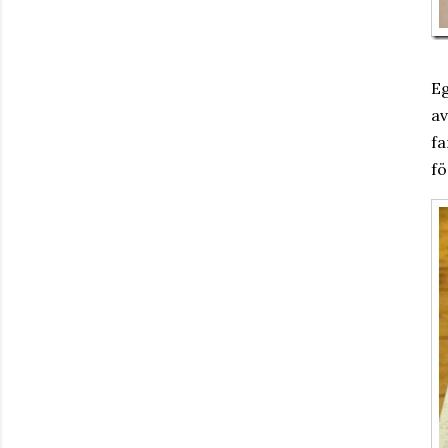
Eg
av
fa
fö