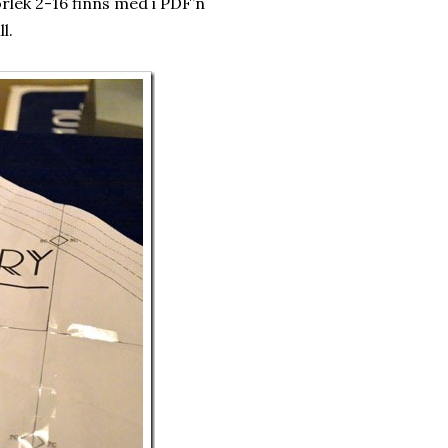
orlek 2-16 finns med i PDF’n
l.