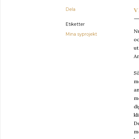
Dela
V
Etiketter
Nu
Mina syprojekt
oc
ut
An
Sö
mö
an
mö
di
kl
De
me