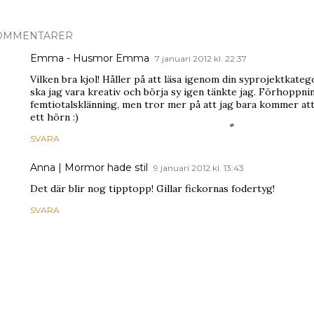
OMMENTARER
Emma - Husmor Emma
7 januari 2012 kl. 22:37
Vilken bra kjol! Håller på att läsa igenom din syprojektkatego
ska jag vara kreativ och börja sy igen tänkte jag. Förhoppnin
femtiotalsklänning, men tror mer på att jag bara kommer att 
ett hörn :)
SVARA
Anna | Mormor hade stil
9 januari 2012 kl. 13:43
Det där blir nog tipptopp! Gillar fickornas fodertyg!
SVARA