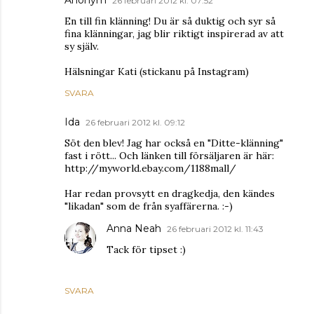
26 februari 2012 kl. 07:52
En till fin klänning! Du är så duktig och syr så
fina klänningar, jag blir riktigt inspirerad av att
sy själv.
Hälsningar Kati (stickanu på Instagram)
SVARA
Ida
26 februari 2012 kl. 09:12
Söt den blev! Jag har också en "Ditte-klänning"
fast i rött... Och länken till försäljaren är här:
http://myworld.ebay.com/1188mall/
Har redan provsytt en dragkedja, den kändes
"likadan" som de från syaffärerna. :-)
Anna Neah
26 februari 2012 kl. 11:43
Tack för tipset :)
SVARA