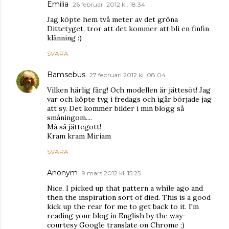
Emilia
26 februari 2012 kl. 18:34
Jag köpte hem två meter av det gröna
Dittetyget, tror att det kommer att bli en finfin
klänning :)
SVARA
Bamsebus
27 februari 2012 kl. 08:04
Vilken härlig färg! Och modellen är jättesöt! Jag
var och köpte tyg i fredags och igår började jag
att sy. Det kommer bilder i min blogg så
småningom....
Må så jättegott!
Kram kram Miriam
SVARA
Anonym
9 mars 2012 kl. 15:25
Nice. I picked up that pattern a while ago and
then the inspiration sort of died. This is a good
kick up the rear for me to get back to it. I'm
reading your blog in English by the way-
courtesy Google translate on Chrome ;)