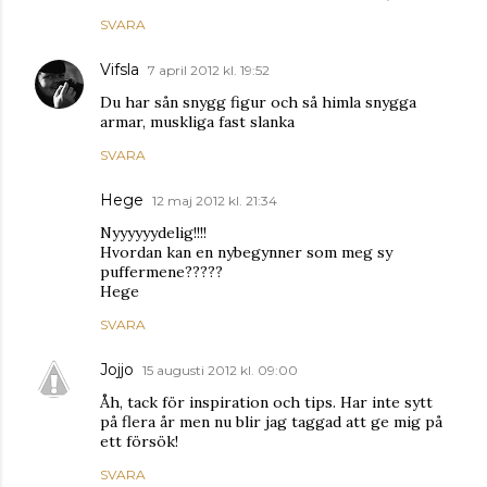
SVARA
Vifsla
7 april 2012 kl. 19:52
Du har sån snygg figur och så himla snygga
armar, muskliga fast slanka
SVARA
Hege
12 maj 2012 kl. 21:34
Nyyyyyydelig!!!!
Hvordan kan en nybegynner som meg sy
puffermene?????
Hege
SVARA
Jojjo
15 augusti 2012 kl. 09:00
Åh, tack för inspiration och tips. Har inte sytt
på flera år men nu blir jag taggad att ge mig på
ett försök!
SVARA