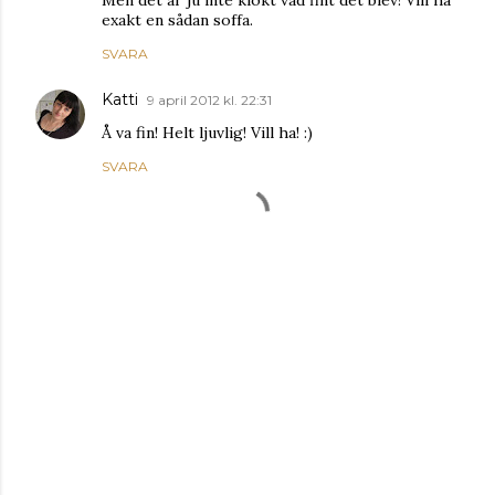
Men det är ju inte klokt vad fint det blev! Vill ha
exakt en sådan soffa.
SVARA
Katti
9 april 2012 kl. 22:31
Å va fin! Helt ljuvlig! Vill ha! :)
SVARA