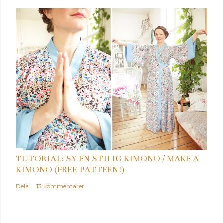
r
TUTORIAL: SY EN STILIG KIMONO / MAKE A
KIMONO (FREE PATTERN!)
Dela
13 kommentarer