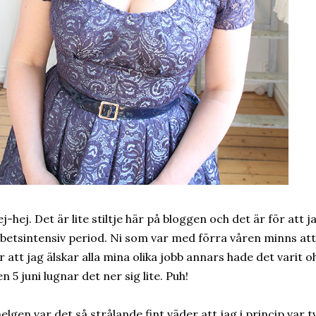
j-hej. Det är lite stiltje här på bloggen och det är för att 
betsintensiv period. Ni som var med förra våren minns att 
r att jag älskar alla mina olika jobb annars hade det varit o
n 5 juni lugnar det ner sig lite. Puh!
helgen var det så strålande fint väder att jag i princip var 