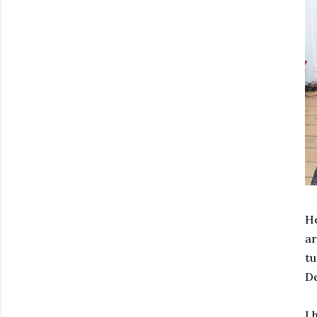
He
ar
tu
De
I 