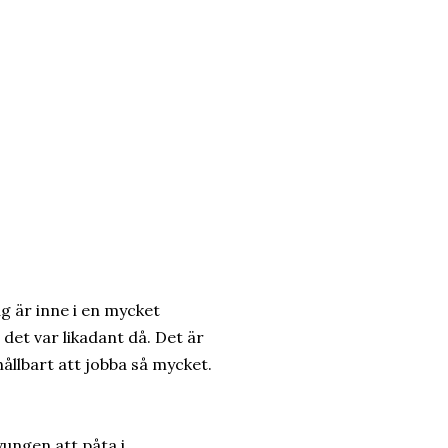
jag är inne i en mycket
det var likadant då. Det är
hållbart att jobba så mycket.
tvungen att påta i