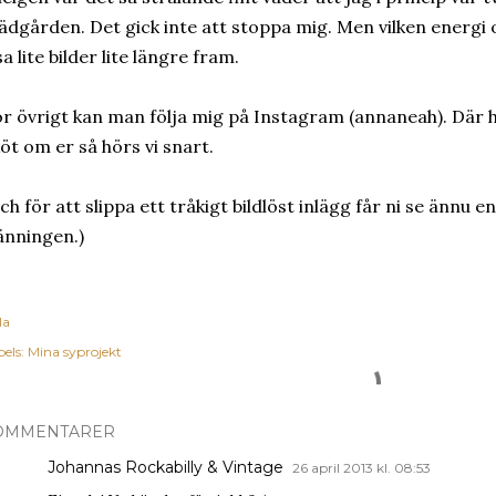
ädgården. Det gick inte att stoppa mig. Men vilken energi o
sa lite bilder lite längre fram.
r övrigt kan man följa mig på Instagram (annaneah). Där hä
öt om er så hörs vi snart.
ch för att slippa ett tråkigt bildlöst inlägg får ni se ännu 
änningen.)
la
els:
Mina syprojekt
OMMENTARER
Johannas Rockabilly & Vintage
26 april 2013 kl. 08:53