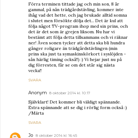
Förra terminen tittade jag och min son, 8 år
gammal, på nån trädgårdstävling, kommer inte
ihåg vad det hette, och jag brukade alltid somna
i slutet men försökte dölja det... Det är kul att
följa något TV-program ihop med sin prins, och
det är det som är grejen liksom. Nu har vi
bestämt att följa detta tillsammans och vi räknar
ner! Även sonen tycker att detta ska bli hundra
gånger roligare än trädgårdstävlingen (min
prins ska just ta symaskinskörkort i syslöjden -
sån härlig timing också!!) :) Vi hejar just nu på
dig förresten, får se om det står sig nästa
vecka!!
SVARA
Anonym
8 oktober 2014 kl. 10:17
Självklart! Det kommer bli väldigt spännande.
Extra spännande att se dig i rörlig form också :)
/Märta
SVARA
Jo
8 oktober 2014 kl. 16:45