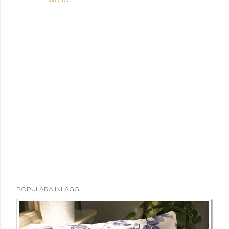
S
POPULÄRA INLÄGG
k
i
c