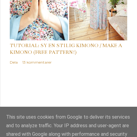
TUTORIAL: SY EN STILIG KIMONO / MAKE A
KIMONO (FREE PATTERN!)
Dela
13 kommentarer
This site uses cookies from Google to deliver its services
and to analyze traffic. Your IP address and user-agent are
Använder Blogger
shared with Google along with performance and security