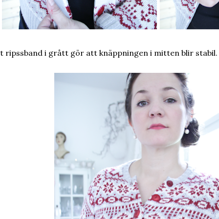
t ripssband i grått gör att knäppningen i mitten blir stabil.