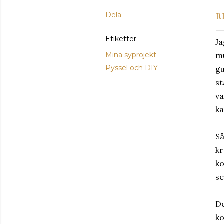
Dela
R
Etiketter
Ja
Mina syprojekt
mu
Pyssel och DIY
gu
st
va
ka
Så
kr
ko
se
De
ko