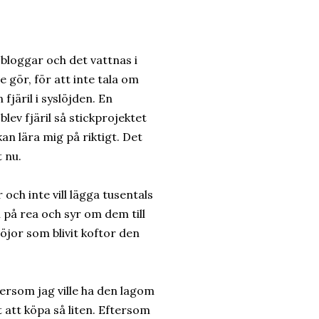
bloggar och det vattnas i
 gör, för att inte tala om
 fjäril i syslöjden. En
lev fjäril så stickprojektet
 kan lära mig på riktigt. Det
t nu.
och inte vill lägga tusentals
på rea och syr om dem till
röjor som blivit koftor den
tersom jag ville ha den lagom
 att köpa så liten. Eftersom