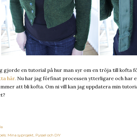
g gjorde en tutorial på hur man syr om en tröja till kofta 
tta här.
Nu har jag förfinat processen ytterligare och har e
mmer att bli kofta. Om ni vill kan jag uppdatera min tutori
t?
la
els:
Mina syprojekt
Pyssel och DIY