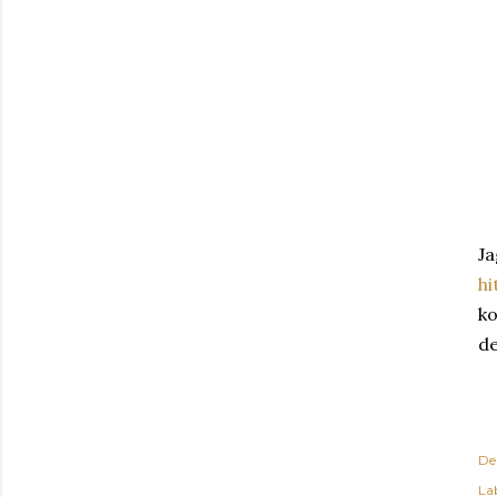
Ja
hi
ko
de
De
Lab