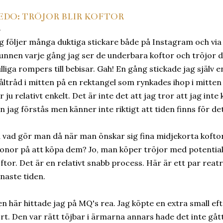
EDO: TRÖJOR BLIR KOFTOR
g följer många duktiga stickare både på Instagram och via 
nnen varje gång jag ser de underbara koftor och tröjor de
lliga rompers till bebisar. Gah! En gång stickade jag själv en
åltråd i mitten på en rektangel som rynkades ihop i mitten b
r ju relativt enkelt. Det är inte det att jag tror att jag inte
n jag förstås men känner inte riktigt att tiden finns för de
 vad gör man då när man önskar sig fina midjekorta koftor 
onor på att köpa dem? Jo, man köper tröjor med potential 
ftor. Det är en relativt snabb process. Här är ett par reat
naste tiden.
n här hittade jag på MQ's rea. Jag köpte en extra small ef
rt. Den var rätt töjbar i ärmarna annars hade det inte gått