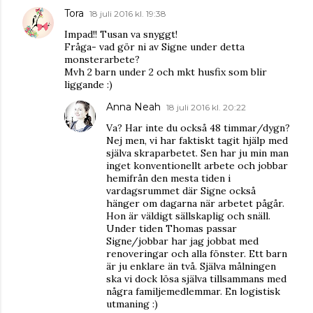
Tora
18 juli 2016 kl. 19:38
Impad!! Tusan va snyggt!
Fråga- vad gör ni av Signe under detta
monsterarbete?
Mvh 2 barn under 2 och mkt husfix som blir
liggande :)
Anna Neah
18 juli 2016 kl. 20:22
Va? Har inte du också 48 timmar/dygn?
Nej men, vi har faktiskt tagit hjälp med
själva skraparbetet. Sen har ju min man
inget konventionellt arbete och jobbar
hemifrån den mesta tiden i
vardagsrummet där Signe också
hänger om dagarna när arbetet pågår.
Hon är väldigt sällskaplig och snäll.
Under tiden Thomas passar
Signe/jobbar har jag jobbat med
renoveringar och alla fönster. Ett barn
är ju enklare än två. Själva målningen
ska vi dock lösa själva tillsammans med
några familjemedlemmar. En logistisk
utmaning :)