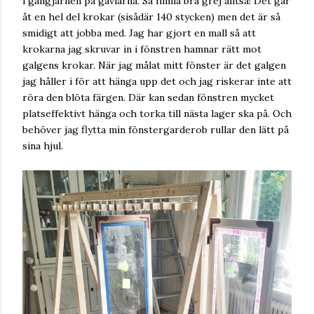
i gångjärnen på gavlarna. Så himla bra grej alltså! Det går
åt en hel del krokar (sisådär 140 stycken) men det är så
smidigt att jobba med. Jag har gjort en mall så att
krokarna jag skruvar in i fönstren hamnar rätt mot
galgens krokar. När jag målat mitt fönster är det galgen
jag håller i för att hänga upp det och jag riskerar inte att
röra den blöta färgen. Där kan sedan fönstren mycket
platseffektivt hänga och torka till nästa lager ska på. Och
behöver jag flytta min fönstergarderob rullar den lätt på
sina hjul.