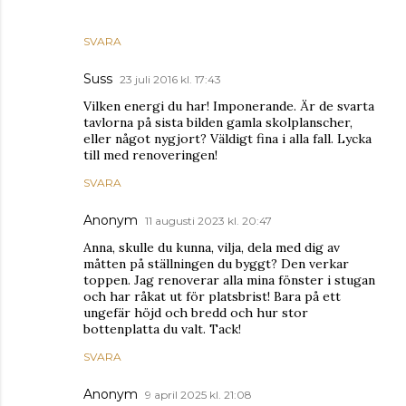
SVARA
Suss
23 juli 2016 kl. 17:43
Vilken energi du har! Imponerande. Är de svarta
tavlorna på sista bilden gamla skolplanscher,
eller något nygjort? Väldigt fina i alla fall. Lycka
till med renoveringen!
SVARA
Anonym
11 augusti 2023 kl. 20:47
Anna, skulle du kunna, vilja, dela med dig av
måtten på ställningen du byggt? Den verkar
toppen. Jag renoverar alla mina fönster i stugan
och har råkat ut för platsbrist! Bara på ett
ungefär höjd och bredd och hur stor
bottenplatta du valt. Tack!
SVARA
Anonym
9 april 2025 kl. 21:08