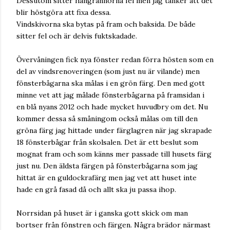
Dessutom sitter hängrännorna fel men jag tänker att det
blir höstgöra att fixa dessa.
Vindskivorna ska bytas på fram och baksida. De både
sitter fel och är delvis fuktskadade.
Övervåningen fick nya fönster redan förra hösten som en
del av vindsrenoveringen (som just nu är vilande) men
fönsterbågarna ska målas i en grön färg. Den med gott
minne vet att jag målade fönsterbågarna på framsidan i
en blå nyans 2012 och hade mycket huvudbry om det. Nu
kommer dessa så småningom också målas om till den
gröna färg jag hittade under färglagren när jag skrapade
18 fönsterbågar från skolsalen. Det är ett beslut som
mognat fram och som känns mer passade till husets färg
just nu. Den äldsta färgen på fönsterbågarna som jag
hittat är en guldockrafärg men jag vet att huset inte
hade en grå fasad då och allt ska ju passa ihop.
Norrsidan på huset är i ganska gott skick om man
bortser från fönstren och färgen. Några brädor närmast