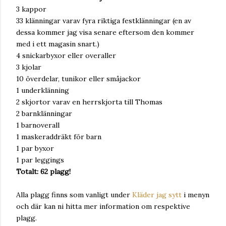
3 kappor
33 klänningar varav fyra riktiga festklänningar (en av
dessa kommer jag visa senare eftersom den kommer
med i ett magasin snart.)
4 snickarbyxor eller overaller
3 kjolar
10 överdelar, tunikor eller småjackor
1 underklänning
2 skjortor varav en herrskjorta till Thomas
2 barnklänningar
1 barnoverall
1 maskeraddräkt för barn
1 par byxor
1 par leggings
Totalt: 62 plagg!
Alla plagg finns som vanligt under
Kläder jag sytt
i menyn
och där kan ni hitta mer information om respektive
plagg.