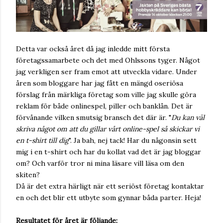
Detta var också året då jag inledde mitt första
företagssamarbete och det med Ohlssons tyger. Något
jag verkligen ser fram emot att utveckla vidare. Under
åren som bloggare har jag fått en mängd oseriösa
förslag från märkliga företag som ville jag skulle göra
reklam för både onlinespel, piller och banklån. Det är
förvånande vilken smutsig bransch det där är. "
Du kan väl
skriva något om att du gillar vårt online-spel så skickar vi
en t-shirt till dig
". Ja bah, nej tack! Har du någonsin sett
mig i en t-shirt och har du kollat vad det är jag bloggar
om? Och varför tror ni mina läsare vill läsa om den
skiten?
Då är det extra härligt när ett seriöst företag kontaktar
en och det blir ett utbyte som gynnar båda parter. Heja!
Resultatet för året är följande: